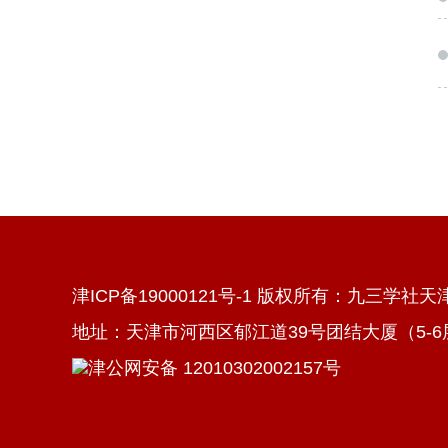
津ICP备19000121号-1 版权所有：九三学社
地址：天津市河西区郁江道39号团结大厦（5-6层） 电
津公网安备 12010302002157号