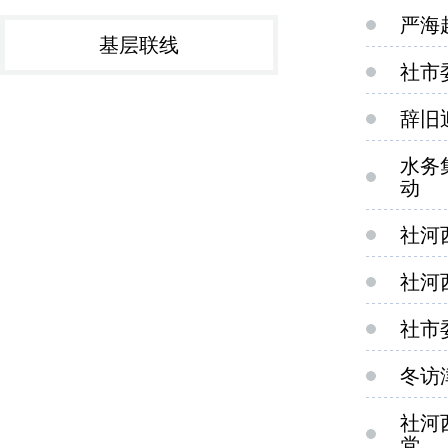
严海
基层联线
社市
辞旧
水务
动​
社河
社河
社市
冬访
社河
党...