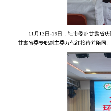
11月13日-16日，社市委赴甘
甘肃省委专职副主委万代红
接待并
陪同