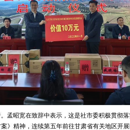
行。孟昭宽在致辞
中表示
，这是社市委积极贯彻落
方案》
精神
，
连续第
五年前往甘肃省有关地区开展