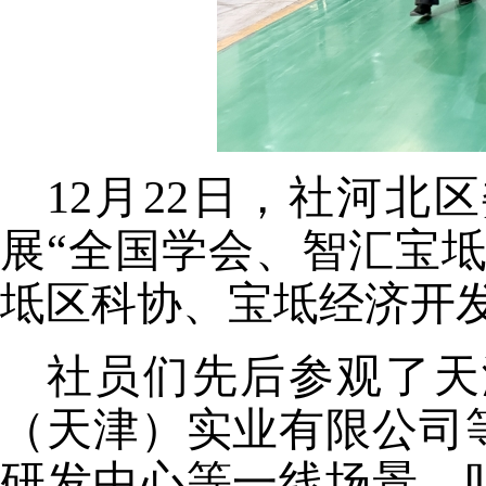
12
月
22
日，社河北区
展
“全国学会、智汇宝坻
坻区科协、宝坻经济开
社员们
先后参观了
天
（天津）实业有限公司
研发中心等一线场景，