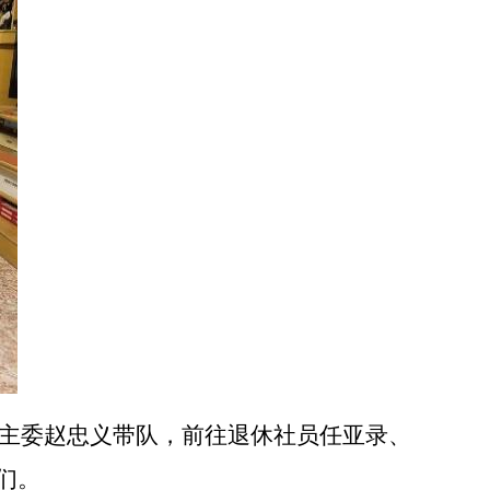
主委赵忠义
带队，
前往退休社员任亚录、
们。