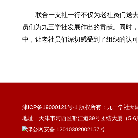
联合一支社
一行不仅为老社员们
送
员们为九三学社发展作出的贡献。同时
中
，
让老社员们深切感受到了组织的认
津ICP备19000121号-1 版权所有：九三学社
地址：天津市河西区郁江道39号团结大厦（5-6层） 电
津公网安备 12010302002157号