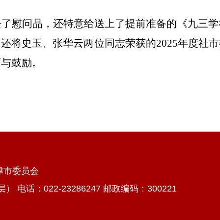
去了慰问品
，还特意
给送上了提前准备的《
九三学
，还
将
史玉、张华云两位
同志荣获的
2025年度
可与鼓励。
天津市委员会
话：022-23286247 邮政编码：300221