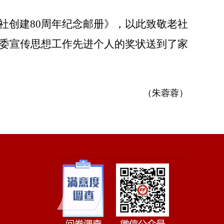
社创建
80周年纪念邮册
》
，以此致敬老社
社市委宣传思想工作先进个人的奖状
送到了家
（朱蓉蓉）