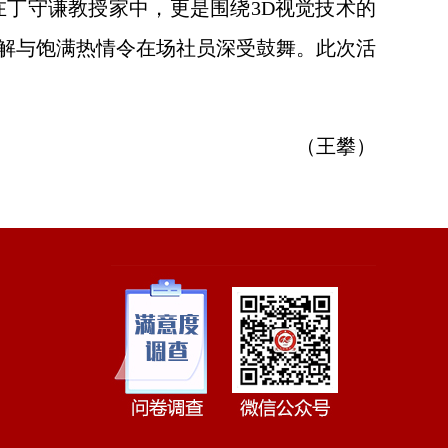
在丁守谦教授家中，更是围绕
3D视觉技术的
解与饱满热情令在场社员深受鼓舞。此次活
（王攀）